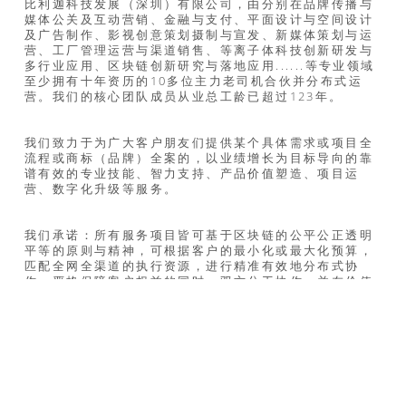
比利迦科技发展（深圳）有限公司，由分别在品牌传播与
媒体公关及互动营销、金融与支付、平面设计与空间设计
及广告制作、影视创意策划摄制与宣发、新媒体策划与运
营、工厂管理运营与渠道销售、等离子体科技创新研发与
多行业应用、区块链创新研究与落地应用......等专业领域
至少拥有十年资历的10多位主力老司机合伙并分布式运
营。我们的核心团队成员从业总工龄已超过123年。
我们致力于为广大客户朋友们提供某个具体需求或项目全
流程或商标（品牌）全案的，以业绩增长为目标导向的靠
谱有效的专业技能、智力支持、产品价值塑造、项目运
营、数字化升级等服务。
我们承诺：所有服务项目皆可基于区块链的公平公正透明
平等的原则与精神，可根据客户的最小化或最大化预算，
匹配全网全渠道的执行资源，进行精准有效地分布式协
作，严格保障客户权益的同时，双方分工协作，并在价值
共识之上同生共赢，相互成就，甚至彼此造就。